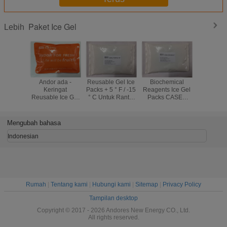
Paket Ice Gel
Lebih
Andor ada -
Reusable Gel Ice
Biochemical
PCM or
Keringat
Packs + 5 ° F / -15
Reagents Ice Gel
Direkayas
Reusable Ice Gel
° C Untuk Rantai
Packs CASES
Gel Dingi
Paket Panjang -
Dingin Kemasan
Direkayasa Untuk
Dan Thaw
Tahan 8 OZ / 6.7
Produk
Bekukan dan
100 ° F / 
"x4.7"
Melembapkan
Mengubah bahasa
Pada 72 ° F / + 22
° C
Indonesian
Rumah
|
Tentang kami
|
Hubungi kami
|
Sitemap
|
Privacy Policy
Tampilan desktop
Copyright © 2017 - 2026 Andores New Energy CO., Ltd.
All rights reserved.