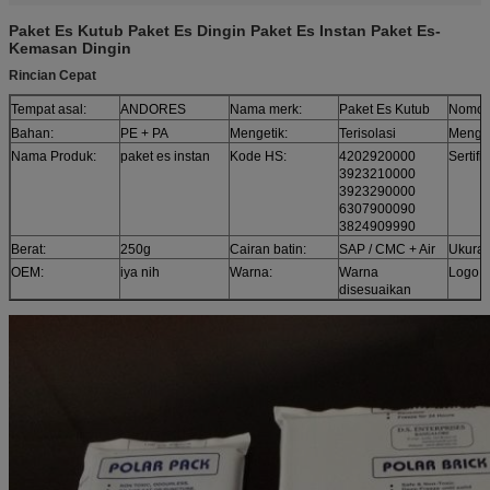
Paket Es Kutub Paket Es Dingin Paket Es Instan Paket Es-
Kemasan Dingin
Rincian Cepat
Tempat asal:
ANDORES
Nama merk:
Paket Es Kutub
Nomor
Bahan:
PE + PA
Mengetik:
Terisolasi
Mengg
Nama Produk:
paket es instan
Kode HS:
4202920000
Sertifik
3923210000
3923290000
6307900090
3824909990
Berat:
250g
Cairan batin:
SAP / CMC + Air
Ukuran
OEM:
iya nih
Warna:
Warna
Logo:
disesuaikan