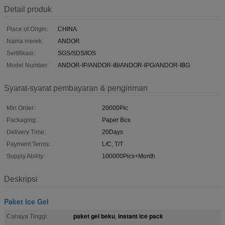
Detail produk
Place of Origin:
CHINA
Nama merek:
ANDOR
Sertifikasi:
SGS/SDS/IOS
Model Number:
ANDOR-IP/ANDOR-IB/ANDOR-IPG/ANDOR-IBG
Syarat-syarat pembayaran & pengiriman
Min Order:
20000Pic
Packaging:
Paper Box
Delivery Time:
20Days
Payment Terms:
L/C, T/T
Supply Ability:
100000Pics+Month
Deskripsi
Paket Ice Gel
paket gel beku
instant ice pack
Cahaya Tinggi:
,