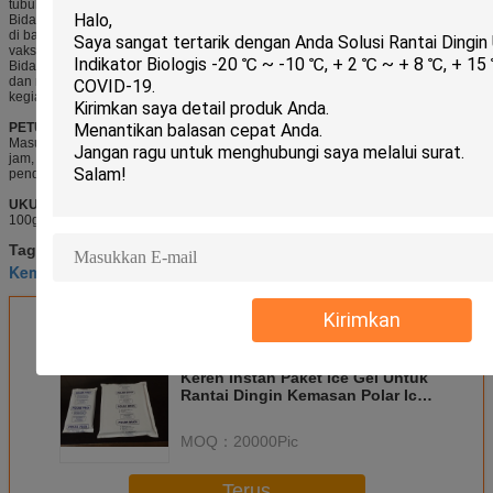
tubuh manusia, menghilangkan ketegangan otot dan kulit yang terbakar,
Bidang transportasi: kompres es dapat digunakan untuk menjaga produk segar
di bawah suhu rendah selama pengiriman, seperti bio-farmasi, serum darah,
vaksin virus, sel, makanan beku dll.
Bidang rumah tangga: kompres es dapat digunakan untuk menyimpan daging
dan makanan segar saat lemari es dimatikan, atau minuman dingin untuk
kegiatan di luar ruangan.
PETUNJUK:
Masukkan paket es ke dalam lemari es agar benar-benar beku selama 12 ~ 24
jam, kemudian keluarkan dari lemari es dan masukkan ke dalam kantong
pendingin di sebelah makanan atau buah-buahan atau obat-obatan.
UKURAN:
100g, 250g, 500g, 1000g atau disesuaikan.
kemasan gel beku
Tag:
,
Kemasan es yang dapat digunakan kembali
instant ice pack
,
Kirimkan
Dapatkan Harga Terbaik untuk
Keren Instan Paket Ice Gel Untuk
Rantai Dingin Kemasan Polar Ice
Pack
MOQ：
20000Pic
Terus