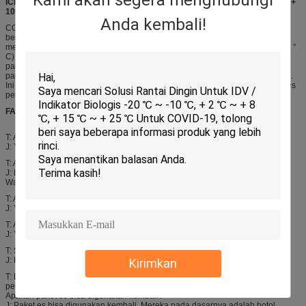
ICE Packs CASES Direkayasa untuk membekukan dan mencairkan pada +
100 ° F / + 38 ° C
Anda kembali!
COOL Packs / 38 adalah produk bahan perubahan fasa organik yang tidak
beracun yang direkayasa untuk penyimpanan panas laten tinggi untuk
memberikan kontrol suhu pada kisaran + 86 ° F (30 ° C) sampai + 100 ° F (38 °
C) Menjaga produk biologi didinginkan. Energi disimpan sebagai kombinasi
panas yang masuk akal dan laten. Selama proses perubahan fasa antara
padat-cair, energi panas diserap atau dilepaskan saat suhunya tetap konstan.
Ini memberi PCM kemampuan unik untuk mengendalikan suhu selama proses
perubahan fasa.
FAQ:
T: Apakah Anda pabrik?
J: Ya, kami adalah pabrik dan kombinasi perdagangan.
T: Apakah kotak es / kemasan es aman
J: Bahan HDPE yang aman dan makanan, gel di dalamnya tidak beracun.
Wadah plastik bebas BPA dan mudah terurai secara hayati.
T: Apakah OEM tersedia?
J: Ya, ukuran dan logo yang disesuaikan akan disambut.
T: Apakah Anda memberikan contoh gratis?
J: Ya, tapi ongkos yang Anda bayarkan.
T: Sertifikat apa yang Anda miliki untuk produk Anda?
J: Kami memiliki FDA, SGS, MSDS, CPSIA
Kirimkan
T: Dapatkah saya menggunakan "icepackers" seperti paket es lainnya untuk
pendingin atau apakah mereka hanya bagus untuk kotak makan siang?
Apakah paket es bisa digunakan kembali?
J: Paket es bisa digunakan kembali. Mereka pada dasarnya adalah botol