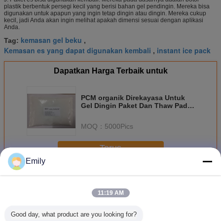
plastik berbentuk persegi kecil yang berisi bahan gel pendingin. Mereka bisa
digunakan untuk apapun yang ingin tetap dingin atau dingin. Mereka cukup
kecil, jadi Anda akan ingin melihat apakah dimensi sesuai dengan aplikasi
Anda.
kemasan gel beku
Tag:
,
Kemasan es yang dapat digunakan kembali
instant ice pack
,
Dapatkan Harga Terbaik untuk
PCM organik Direkayasa Untuk
Gel Dingin Paket Dan Thaw Pada
+ 100 ° F / + 38 ° C
MOQ：
5000Pics
Terus
Emily
Paket Ice Gel
Lebih
11:19 AM
Good day, what product are you looking for?