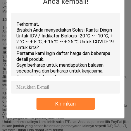
Anda kembali!
Biofarmasi, Ilmu Hayati, dan Produk Medis lainnya
Produk IVD dan spesimen biologis
Makanan segar, minuman, dan produk susu pilihan
1.3 FAQ:
1. Apakah produk Anda cukup aman untuk penyimpanan makanan?
Semua bahan kami, bahan luar HDPE, di dalam cairan SAP atau CMC, tidak
beracun. Kami memiliki laporan FAD, SGS, dan MSDS. Bahannya adalah
bahan food grade, mereka cukup aman untuk penyimpanan makanan.
2. Apa MOQ Anda?
Jika Anda dapat menerima model kami, MOQ biasanya 3000 buah.
Jika perlu membuat model baru untuk Anda, lebih baik lebih dari 5000 buah.
3. Bisakah Anda membuat warna sesuai Kode PANTONE?
Tentu, kami dapat membuat warna Anda sesuai dengan sampel atau kode
PANTONE Anda.
Itu juga tergantung pada kuantitas Anda.
4. Bisakah Anda menyediakan sampel gratis?
Jika Anda menerima model kami yang ada dan tidak memerlukan pencetakan,
kami dapat menyediakan sampel gratis untuk Anda.
tetapi biaya pengiriman dibayar oleh Anda.
5. Apa kemasan Anda?
Kemasan umum kami adalah karton. Sesuai dengan kebutuhan Anda, kami
juga dapat menyediakan cara pengepakan lainnya.
6. Apa pencetakan Anda?
Kirimkan
Kami dapat membuat sablon sutra, cetak offset, atau menempelkan stiker pada
kotak es untuk Anda. Kami akan memilih cara pencetakan yang sesuai untuk
Anda sesuai dengan desain Anda.
7. Apa jangka waktu pembayaran Anda?
Untuk pertama kalinya kami lebih suka T/T atau Anda dapat memilih PayPal jika
bukan jumlah yang besar. Ketentuan pembayaran lainnya seperti D/P, D/A, L/T,
Western Union juga dapat kami terima.