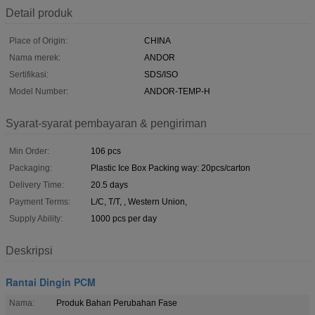
Detail produk
Place of Origin:
CHINA
Nama merek:
ANDOR
Sertifikasi:
SDS/ISO
Model Number:
ANDOR-TEMP-H
Syarat-syarat pembayaran & pengiriman
Min Order:
106 pcs
Packaging:
Plastic Ice Box Packing way: 20pcs/carton
Delivery Time:
20.5 days
Payment Terms:
L/C, T/T, , Western Union,
Supply Ability:
1000 pcs per day
Deskripsi
Rantai Dingin PCM
Nama:
Produk Bahan Perubahan Fase