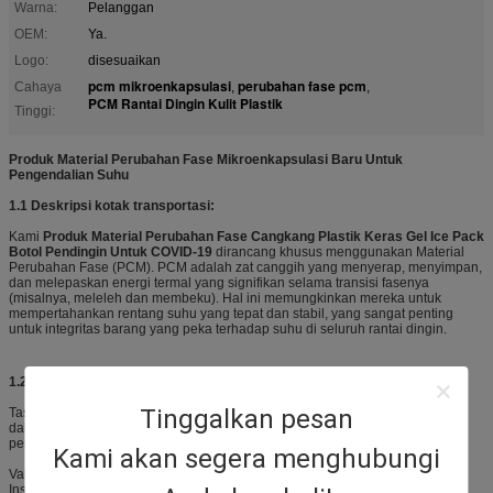
Warna:
Pelanggan
OEM:
Ya.
Logo:
disesuaikan
pcm mikroenkapsulasi
perubahan fase pcm
Cahaya
,
,
PCM Rantai Dingin Kulit Plastik
Tinggi:
Produk Material Perubahan Fase Mikroenkapsulasi Baru Untuk
Pengendalian Suhu
1.1 Deskripsi kotak transportasi:
Kami
Produk Material Perubahan Fase Cangkang Plastik Keras Gel Ice Pack
Botol Pendingin Untuk COVID-19
dirancang khusus menggunakan Material
Perubahan Fase (PCM). PCM adalah zat canggih yang menyerap, menyimpan,
dan melepaskan energi termal yang signifikan selama transisi fasenya
(misalnya, meleleh dan membeku). Hal ini memungkinkan mereka untuk
mempertahankan rentang suhu yang tepat dan stabil, yang sangat penting
untuk integritas barang yang peka terhadap suhu di seluruh rantai dingin.
1.2 Aplikasi kotak transportasi:
Tinggalkan pesan
Tas dan Kotak Rantai Dingin, yang dirancang khusus untuk menjaga suhu
dalam batas suhu aman yang penting tanpa listrik selama transportasi atau
penggunaan untuk:
Kami akan segera menghubungi
Vaksin
Insulin