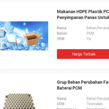
Makanan HDPE Plastik PC
Penyimpanan Panas Untu
Nama:
Bahan Perubah
Bahan:
PCM
OEM:
Ya.
Harga Terbaik
Samm
Lieven
Kami mengkonfirmasi s
ginan bantalan PCM lebih aman
rantai dingin dari ANDO
mbut daripada PCM biasa, itu
dengan kualitas tinggi d
Grup Bahan Perubahan Fas
setelah-layanan.
Baterai PCM
Nama:
Bahan Perubah
OEM:
Terimalah.