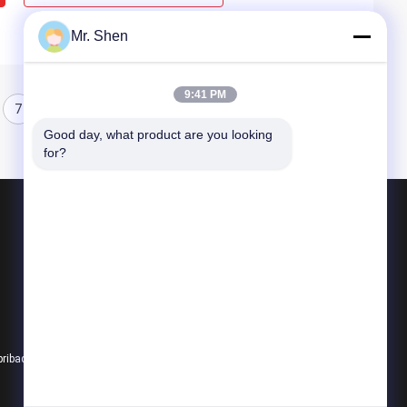
Mr. Shen
9:41 PM
7
8
Good day, what product are you looking 
for?
Produk
PCM Tahap Perubahan Bahan
Rantai Dingin PCM
Rantai Dingin Kemasan
pribadi
Semua kategori