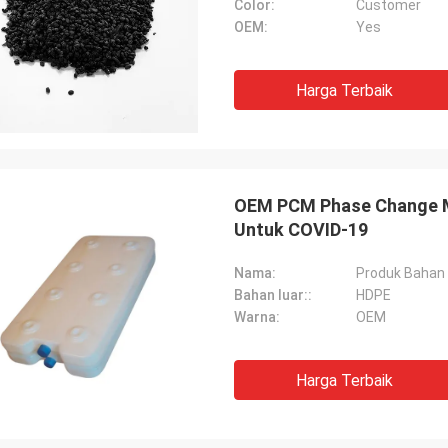
Color:
Customer
OEM:
Yes
Harga Terbaik
OEM PCM Phase Change Ma
Untuk COVID-19
Nama:
Produk Bahan
Bahan luar::
HDPE
Warna:
OEM
Harga Terbaik