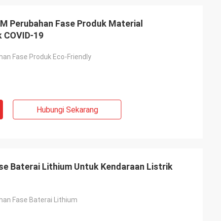
M Perubahan Fase Produk Material
k COVID-19
an Fase Produk Eco-Friendly
Hubungi Sekarang
i
emua bahan
RES sedang puas,
an profesional
e Baterai Lithium Untuk Kendaraan Listrik
an Fase Baterai Lithium