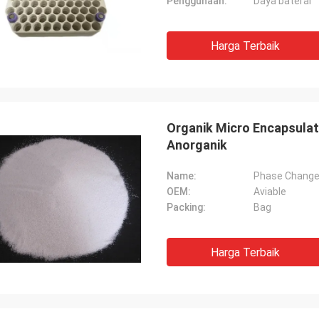
Penggunaan:
Daya baterai
Harga Terbaik
Organik Micro Encapsula
Anorganik
Name:
Phase Change
OEM:
Aviable
Packing:
Bag
Harga Terbaik