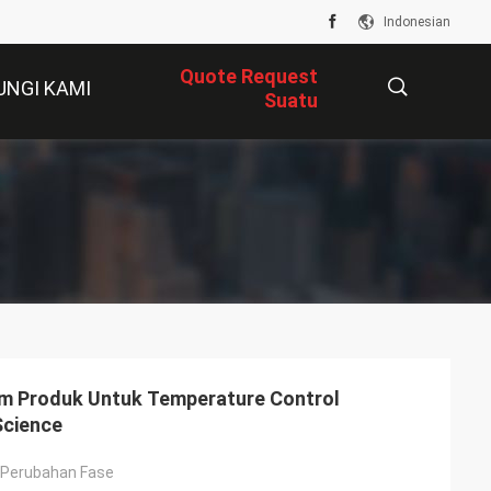
Indonesian
Quote Request
UNGI KAMI
Suatu
描
述
m Produk Untuk Temperature Control
Science
 Perubahan Fase