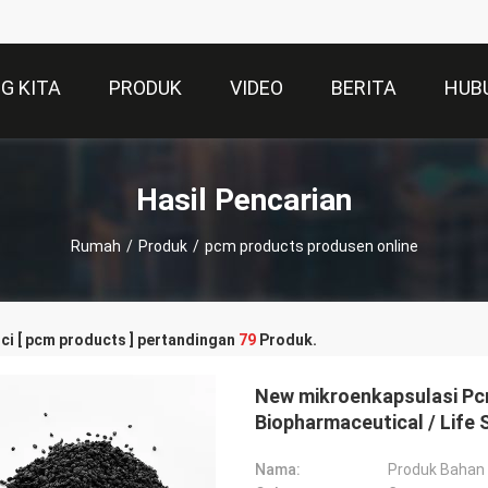
G KITA
PRODUK
VIDEO
BERITA
HUB
Hasil Pencarian
Rumah
/
Produk
/
pcm products produsen online
ci [ pcm products ] pertandingan
79
Produk.
New mikroenkapsulasi Pc
Biopharmaceutical / Life 
Nama:
Produk Bahan