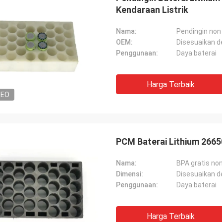
Kendaraan Listrik
Nama:
Pendingin non 
OEM:
Disesuaikan 
Penggunaan:
Daya baterai
Harga Terbaik
DEO
PCM Baterai Lithium 266
Nama:
BPA gratis no
Dimensi:
Disesuaikan 
Penggunaan:
Daya baterai
Harga Terbaik